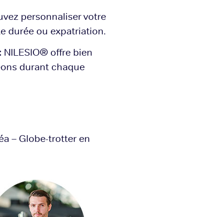
vez personnaliser votre
te durée ou expatriation.
:
NILESIO® offre bien
eons durant chaque
a – Globe-trotter en