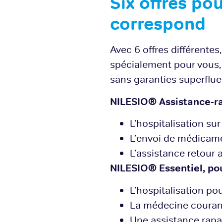
Six offres po
correspond
Avec 6 offres différent
spécialement pour vous, 
sans garanties superflues
NILESIO® Assistance-ra
L’hospitalisation sur
L’envoi de médicame
L’assistance retour a
NILESIO® Essentiel, pou
L’hospitalisation po
La médecine courant
Une assistance rapa