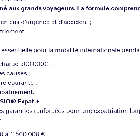
é aux grands voyageurs. La formule comprend
en cas d’urgence et d’accident ;
triement.
re essentielle pour la mobilité internationale pen
 charge 500 000€ ;
es causes ;
e courante ;
apatriement.
ESIO® Expat +
es garanties renforcées pour une expatriation lo
:
0 à 1 500 000 € ;