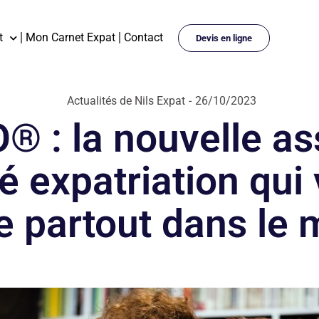
t
Mon Carnet Expat
Contact
Devis en ligne
Actualités de Nils Expat
-
26/10/2023
® : la nouvelle a
é expatriation qui
e partout dans le 