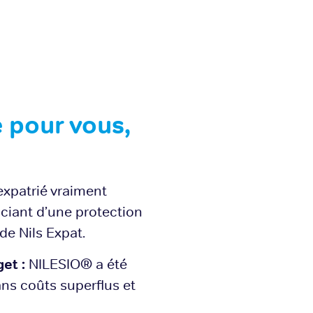
 pour vous,
expatrié vraiment
iciant d’une protection
e Nils Expat.
et :
NILESIO® a été
ans coûts superflus et