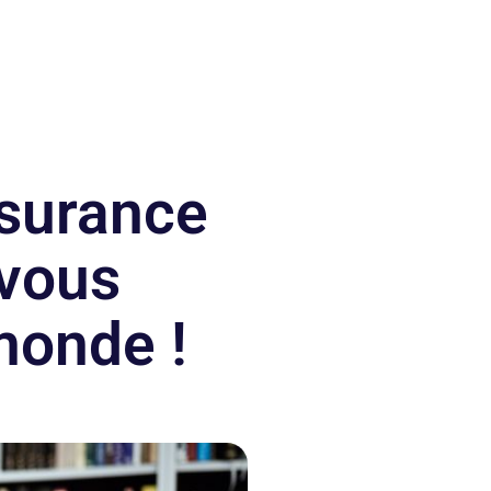
ssurance
 vous
monde !