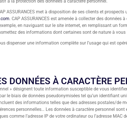
tif à la protection des données à caractère personnel.
 CAP ASSURANCES met à disposition de ses clients et prospects un
t.com
. CAP ASSURANCES est amenée à collecter des données à c
r exemple, en naviguant sur le site internet, en remplissant un fo
smettez des informations dont certaines sont de nature à vous id
 vous dispenser une information complète sur l’usage qui est o
LES DONNÉES À CARACTÈRE P
nel » désignent toute information susceptible de vous identifier 
par le biais de données pseudonymisées tel qu’un identifiant uniq
ncluent des informations telles que des adresses postales/de 
références personnelles… Les données à caractère personnel sont 
ques comme l’adresse IP de votre ordinateur ou l’adresse MAC de 