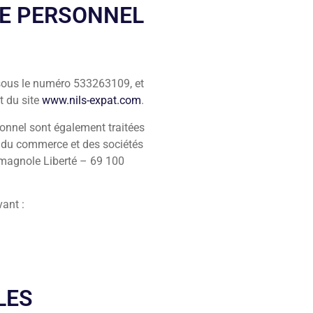
RE PERSONNEL
sous le numéro 533263109, et
t du site
www.nils-expat.com
.
sonnel sont également traitées
e du commerce et des sociétés
rmagnole Liberté – 69 100
vant :
LES