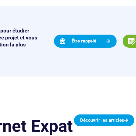
pour étudier
e projet et vous
Être rappelé
tion la plus
net Expat
Découvrir les articles