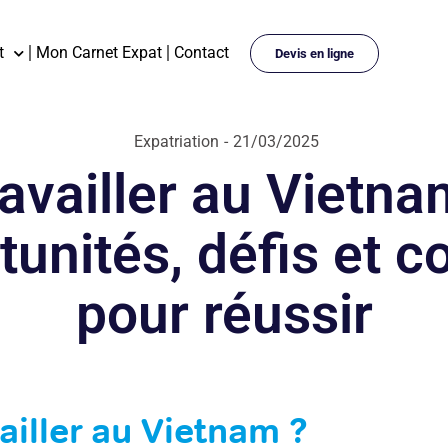
t
Mon Carnet Expat
Contact
Devis en ligne
Expatriation
-
21/03/2025
availler au Vietna
unités, défis et c
pour réussir
ailler au Vietnam ?