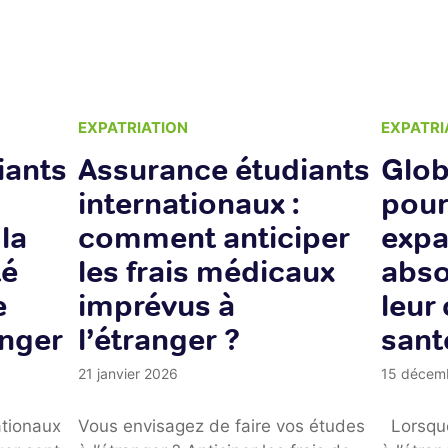
EXPATRIATION
EXPATRI
iants
Assurance étudiants
Glob
internationaux :
pour
la
comment anticiper
expa
té
les frais médicaux
abso
e
imprévus à
leur
anger
l’étranger ?
sant
21 janvier 2026
15 décem
ationaux
Vous envisagez de faire vos études
Lorsque 