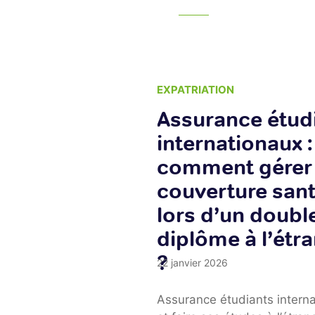
TION
EXPATRIATION
démarches
Assurance étud
tielles pour
internationaux :
er votre
comment gérer 
ance études
couverture san
USA
lors d’un doubl
diplôme à l’étr
?
25
22 janvier 2026
a validation d’une
Assurance étudiants intern