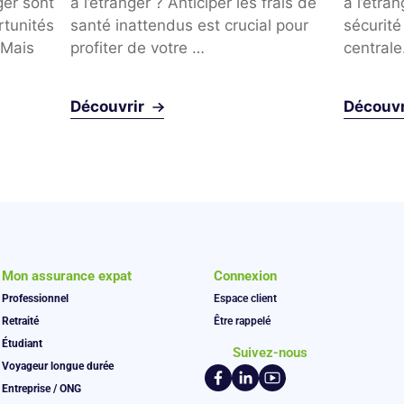
ger sont
à l’étranger ? Anticiper les frais de
à l’étran
tunités
santé inattendus est crucial pour
sécurité
 Mais
profiter de votre …
central
Découvrir
Découvr
Mon assurance expat
Connexion
Professionnel
Espace client
Retraité
Être rappelé
Étudiant
Suivez-nous
Voyageur longue durée
Entreprise / ONG