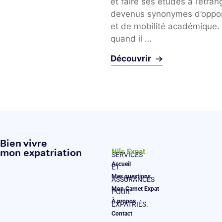
 étudiants internationaux
et faire ses études à l’étran
indispensable pour faire ses
devenus synonymes d’oppor
’étranger ? L’obtention
et de mobilité académique.
urance étudiants
quand il …
onaux …
r
Découvrir
Bien vivre
mon expatriation
Nils Expat
SERVICES
Accueil
ET
Mes questions
ASSURANCES
Mon Carnet Expat
POUR
À propos
EXPATRIÉS.
Contact