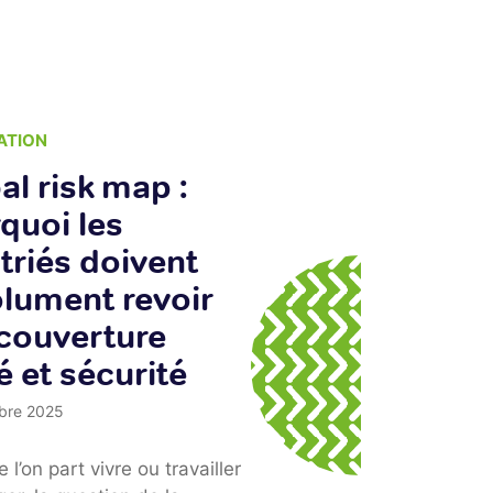
ATION
EXPATRIATION
al risk map :
Comprendre le
quoi les
garanties
triés doivent
essentielles d
lument revoir
assurance san
 couverture
pour expatriés
é et sécurité
Australie avec 
Expat
bre 2025
25 septembre 2025
l’on part vivre ou travailler
L’assurance santé Australi