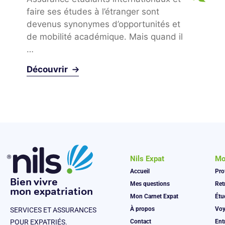
faire ses études à l’étranger sont
devenus synonymes d’opportunités et
de mobilité académique. Mais quand il
…
Découvrir
Mo
Nils Expat
Pro
Accueil
Bien vivre
Ret
Mes questions
mon expatriation
Étu
Mon Carnet Expat
Voy
À propos
SERVICES ET ASSURANCES
Ent
Contact
POUR EXPATRIÉS.