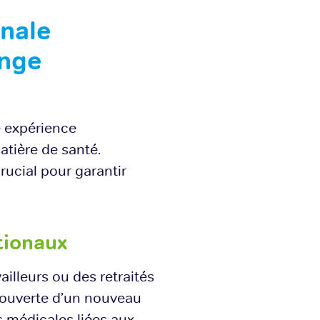
onale
ange
e expérience
atière de santé.
rucial pour garantir
tionaux
illeurs ou des retraités
écouverte d’un nouveau
s médicales liées aux