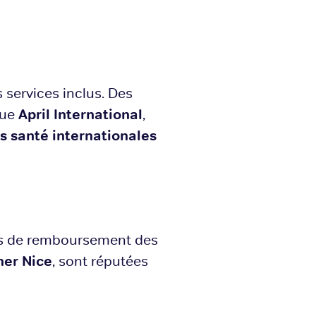
s services inclus. Des
que
April International
,
s santé internationales
ités de remboursement des
er Nice
, sont réputées