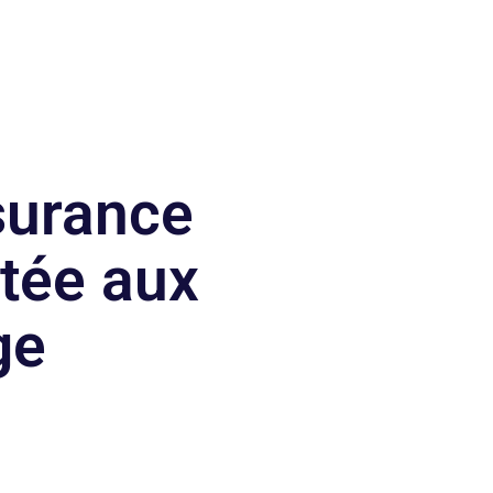
surance
ptée aux
ge