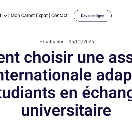
t
Mon Carnet Expat
Contact
Devis en ligne
Expatriation
-
05/01/2025
t choisir une as
nternationale ada
tudiants en échan
universitaire